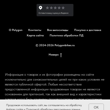
О Polygon
Контакты
Все велосипеды
Покупка и доставка
Карта сайта
Политика обработки ПД
© 2024-2026 Polygonbikes.ru
Наверх
Информация о товарах и их фотографии размещены на сайте
исключительно для ознакомительных целей ни при каких условиях не
являются публичной офертой. Любые несоответствия
предоставленной информации продаваемым товарам не являются
основанием для претензий, так как внешний вид и характеристики
товаров могут быть изменены производителем на свое усмотрение.
Пользовательское соглашение.
Продолжая использовать сайт, вы соглашаетесь на обработку
OK
файлов cookie и Политикой обработки персональных данных