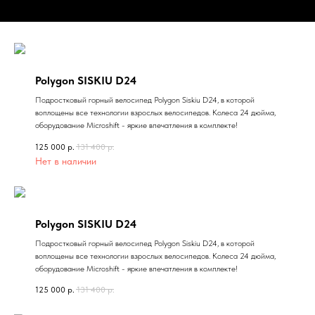
Polygon SISKIU D24
Подростковый горный велосипед Polygon Siskiu D24, в которой
воплощены все технологии взрослых велосипедов. Колеса 24 дюйма,
оборудование Microshift - яркие впечатления в комплекте!
125 000
р.
131 400
р.
Нет в наличии
Polygon SISKIU D24
Подростковый горный велосипед Polygon Siskiu D24, в которой
воплощены все технологии взрослых велосипедов. Колеса 24 дюйма,
оборудование Microshift - яркие впечатления в комплекте!
125 000
р.
131 400
р.