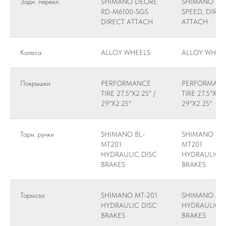
Задн. перекл.
SHIMANO DEORE
SHIMANO 11
RD-M6100-SGS
SPEED, DIREC
DIRECT ATTACH
ATTACH
Колеса
ALLOY WHEELS
ALLOY WHEE
Покрышки
PERFORMANCE
PERFORMAN
TIRE 27.5"X2.25" /
TIRE 27.5"X2.2
29"X2.25"
29"X2.25"
Торм. ручки
SHIMANO BL-
SHIMANO BL-
MT201
MT201
HYDRAULIC DISC
HYDRAULIC D
BRAKES
BRAKES
Тормоза
SHIMANO MT-201
SHIMANO MT-
HYDRAULIC DISC
HYDRAULIC D
BRAKES
BRAKES