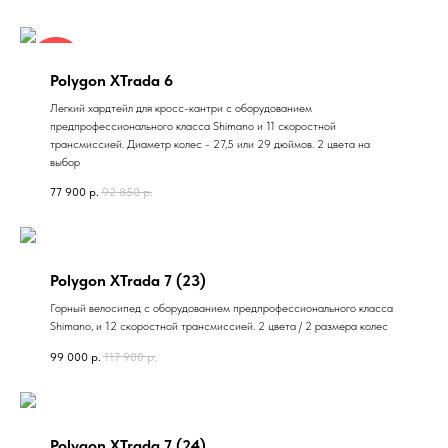
2
цвета
Polygon XTrada 6
Легкий хардтейл для кросс-кантри с оборудованием
предпрофессионального класса Shimano и 11 скоростной
трансмиссией. Диаметр колес - 27,5 или 29 дюймов. 2 цвета на
выбор
77 900
р.
92 850
р.
Polygon XTrada 7 (23)
Горный велосипед с оборудованием предпрофессионального класса
Shimano, и 12 скоростной трансмиссией. 2 цвета / 2 размера колес
99 000
р.
117 900
р.
Polygon XTrada 7 (24)