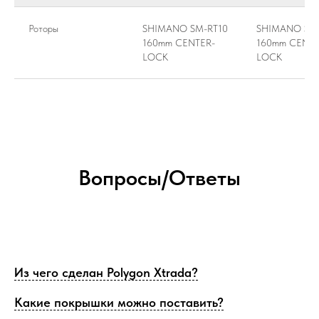
Роторы
SHIMANO SM-RT10
SHIMANO SM-
160mm CENTER-
160mm CENTE
LOCK
LOCK
Вопросы/Ответы
Из чего сделан Polygon Xtrada?
Какие покрышки можно поставить?