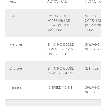
Рама
ALX XC TRAIL
ALX XC TRAIL
ВИлка
SR SUNTOUR
SR SUNTOUR
XCR32 AIR LOR
XCR32 LOR 1
120mm (27.5" &
(27.5" & 29")
29") TRAVEL
TRAVEL
Манетки
SHIMANO DEORE
SHIMANO 11
SL-M6100-R, 1x12-
SPEED TRIGG
SPEED TRIGGER
Система
SHIMANO DEORE
32T 170mm
FC-M6120 1x12 SP
Кассета
12 SPEED, 10-51T
SHIMANO 11
SPEED