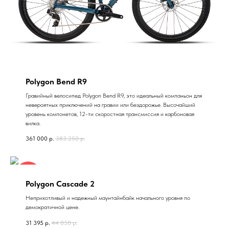
Polygon Bend R9
Гравийный велосипед Polygon Bend R9, это идеальный компаньон для
невероятных приключений на гравии или бездорожье. Высочайший
уровень компонетов, 12-ти скоростная трансмиссия и карбоновая
вилка.
361 000
р.
383 250
р.
-20%
Polygon Cascade 2
Неприхотливый и надежный маунтайнбайк начального уровня по
демократичной цене.
31 395
р.
44 850
р.