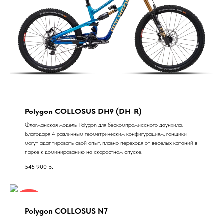
Polygon COLLOSUS DH9 (DH-R)
Флагманская модель Polygon для бескомпромиссного даунхила.
Благодаря 4 различным геометрическим конфигурациям, гонщики
могут адаптировать свой опыт, плавно переходя от веселых катаний в
парке к доминированию на скоростном спуске.​
545 900
р.
Август
Polygon COLLOSUS N7