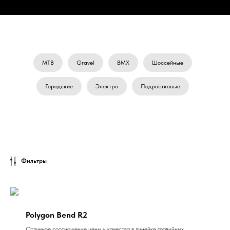
MTB
Gravel
BMX
Шоссейные
Городские
Электро
Подростковые
Фильтры
Polygon Bend R2
Отличное соотношение цены и качества в линейке гравийных