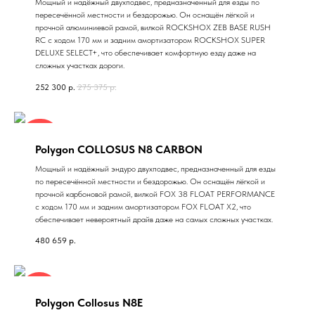
Мощный и надёжный двухподвес, предназначенный для езды по
пересечённой местности и бездорожью. Он оснащён лёгкой и
прочной алюминиевой рамой, вилкой ROCKSHOX ZEB BASE RUSH
RC c ходом 170 мм и задним амортизатором ROCKSHOX SUPER
DELUXE SELECT+, что обеспечивает комфортную езду даже на
сложных участках дороги.
252 300
р.
275 375
р.
Скоро
Polygon COLLOSUS N8 CARBON
Мощный и надёжный эндуро двухподвес, предназначенный для езды
по пересечённой местности и бездорожью. Он оснащён лёгкой и
прочной карбоновой рамой, вилкой FOX 38 FLOAT PERFORMANCE
c ходом 170 мм и задним амортизатором FOX FLOAT X2, что
обеспечивает невероятный драйв даже на самых сложных участках.
480 659
р.
заказ
Polygon Collosus N8E