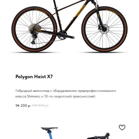
Polygon Heist X7
Гибридный велосипед с оборудованием предпрофессионального
класса Shimano, и 10-ти скоротсной трансмиссией.
94 200
р.
110 925
р.