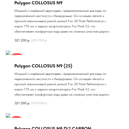
Polygon COLLOSUS N9
Мощный и надёжный двухподвес, предназначенный для езды по
пересечённой местности и бездорожью. Он оснащён лёгкой и
прочной алюминиевой рамой, вилкой Fox 38 Float Performance c
ходом 170 мм и задним амортизатором Fox Float X2, что
обеспечивает комфортную езду даже на сложных участках дороги.
321 200
р.
355 750
р.
Август
Polygon COLLOSUS N9 (25)
Мощный и надёжный двухподвес, предназначенный для езды по
пересечённой местности и бездорожью. Он оснащён лёгкой и
прочной алюминиевой рамой, вилкой Fox 38 Float Performance c
ходом 170 мм и задним амортизатором Fox Float X2, что
обеспечивает комфортную езду даже на сложных участках дороги.
321 200
р.
355 750
р.
Скоро
Polygon COLLOSUS N9 Di2 CARBON