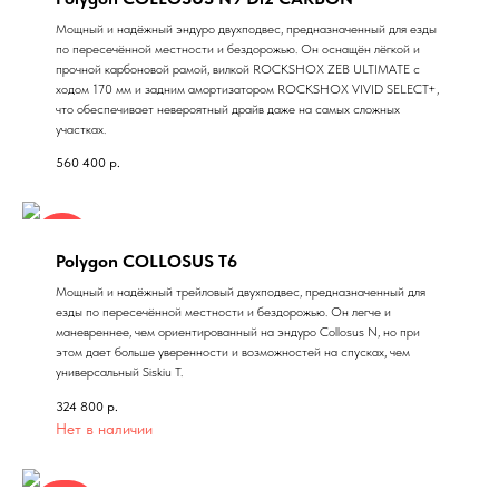
Мощный и надёжный эндуро двухподвес, предназначенный для езды
по пересечённой местности и бездорожью. Он оснащён лёгкой и
прочной карбоновой рамой, вилкой ROCKSHOX ZEB ULTIMATE c
ходом 170 мм и задним амортизатором ROCKSHOX VIVID SELECT+,
что обеспечивает невероятный драйв даже на самых сложных
участках.
560 400
р.
заказ
Polygon COLLOSUS T6
Мощный и надёжный трейловый двухподвес, предназначенный для
езды по пересечённой местности и бездорожью. Он легче и
маневреннее, чем ориентированный на эндуро Collosus N, но при
этом дает больше уверенности и возможностей на спусках, чем
универсальный Siskiu T.
324 800
р.
Нет в наличии