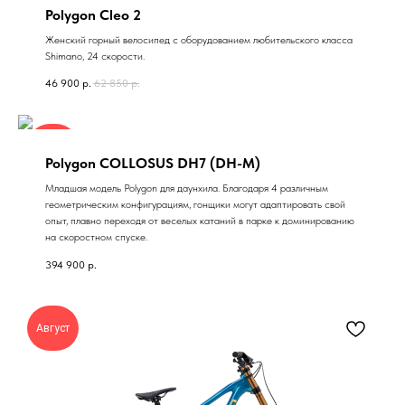
Polygon Cleo 2
Женский горный велосипед с оборудованием любительского класса
Shimano, 24 скорости.
46 900
р.
62 850
р.
Август
Polygon COLLOSUS DH7 (DH-M)
Младшая модель Polygon для даунхила. Благодаря 4 различным
геометрическим конфигурациям, гонщики могут адаптировать свой
опыт, плавно переходя от веселых катаний в парке к доминированию
на скоростном спуске.​
394 900
р.
Август