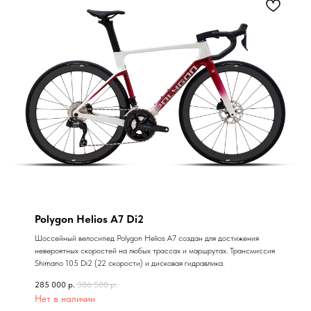
Polygon Helios A7 Di2
Шоссейный велосипед Polygon Helios A7 создан для достижения
невероятных скоростей на любых трассах и маршрутах. Трансмиссия
Shimano 105 Di2 (22 скорости) и дисковая гидравлика.
285 000
р.
306 500
р.
Нет в наличии