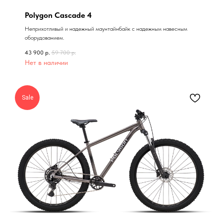
-20%
Polygon Cascade 4
Неприхотливый и надежный маунтайнбайк с надежным навесным
оборудованием.
43 900
р.
59 700
р.
Нет в наличии
Sale