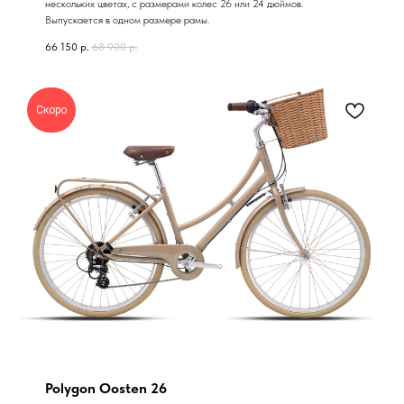
нескольких цветах, с размерами колес 26 или 24 дюймов.
Выпускается в одном размере рамы.
66 150
р.
68 900
р.
Скоро
Polygon Oosten 26