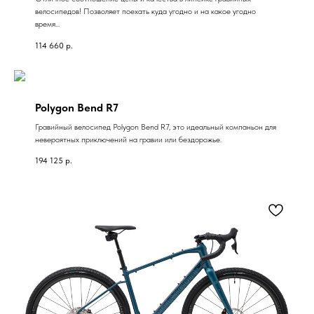
велосипедов! Позволяет поехать куда угодно и на какое угодно
время...
114 660
р.
Polygon Bend R7
Гравийный велосипед Polygon Bend R7, это идеальный компаньон для
невероятных приключений на гравии или бездорожье.
194 125
р.