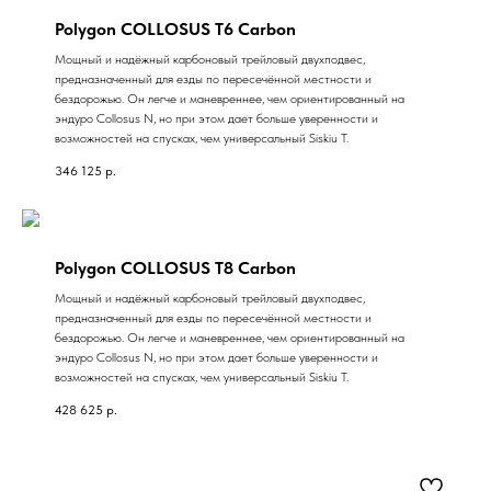
Август
Polygon COLLOSUS T6 Carbon
Мощный и надёжный карбоновый трейловый двухподвес,
предназначенный для езды по пересечённой местности и
бездорожью. Он легче и маневреннее, чем ориентированный на
эндуро Collosus N, но при этом дает больше уверенности и
возможностей на спусках, чем универсальный Siskiu T.
346 125
р.
Polygon COLLOSUS T8 Carbon
Мощный и надёжный карбоновый трейловый двухподвес,
предназначенный для езды по пересечённой местности и
бездорожью. Он легче и маневреннее, чем ориентированный на
эндуро Collosus N, но при этом дает больше уверенности и
возможностей на спусках, чем универсальный Siskiu T.
428 625
р.