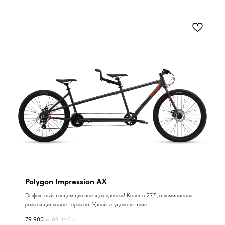
Polygon Impression AX
Эффектный тандем для поездок вдвоем! Колеса 27,5, алюминиевая
рама и дисковые тормоза! Удвойте удовольствие
79 900
р.
89 440
р.