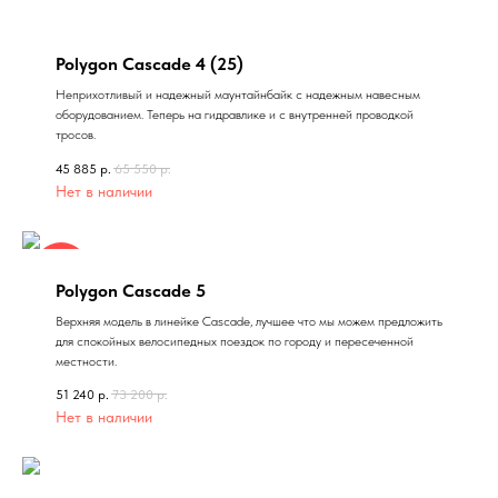
Polygon Cascade 4 (25)
Неприхотливый и надежный маунтайнбайк с надежным навесным
оборудованием. Теперь на гидравлике и с внутренней проводкой
тросов.
45 885
р.
65 550
р.
Нет в наличии
Sale
Polygon Cascade 5
Верхняя модель в линейке Cascade, лучшее что мы можем предложить
для спокойных велосипедных поездок по городу и пересеченной
местности.
51 240
р.
73 200
р.
Нет в наличии