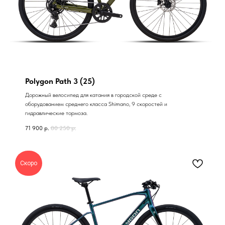
Polygon Path 3 (25)
Дорожный велосипед для катания в городской среде с
оборудованием среднего класса Shimano, 9 скоростей и
гидравлические тормоза.
71 900
р.
80 250
р.
Скоро