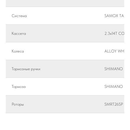
Система
SAMOX TAF38
Кассета
2.3x14T COG
Колеса
ALLOY WHEE
Тормозные ручки
SHIMANO MT
Тормоза
SHIMANO HYD
Роторы
SMRT26SP