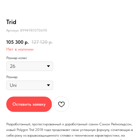
Trid
Артикул:
8994981070690
105 300
р.
127 120
р.
Нет в наличии
Размер колес
Размер
Оставить заявку
Разработанный, протестированный и доработанный самим Сэмом Рейнольдсом,
новый Polygon Trid 2018 года продолжает свою успешную формулу, сочетающую в
себе раму из взрывозащищенного сплава и технические характеристики, на