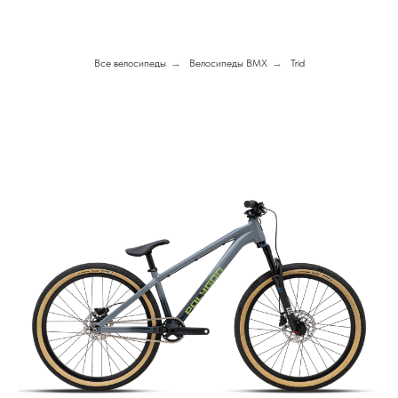
Все велосипеды
→
Велосипеды BMX
→
Trid