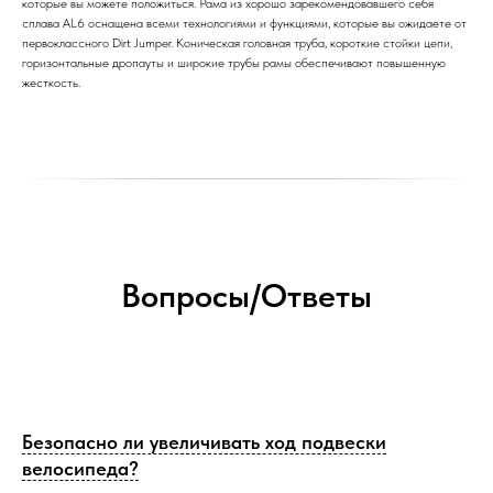
которые вы можете положиться. Рама из хорошо зарекомендовавшего себя
сплава AL6 оснащена всеми технологиями и функциями, которые вы ожидаете от
первоклассного Dirt Jumper. Коническая головная труба, короткие стойки цепи,
горизонтальные дропауты и широкие трубы рамы обеспечивают повышенную
жесткость.
Вопросы/Ответы
Безопасно ли увеличивать ход подвески
велосипеда?