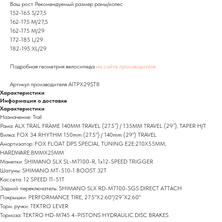
Ваш рост Рекомендуемый размер рамы/колес
152-165 S/27,5
162-175 M/27,5
162-175 M/29
172-185 L/29
182-195 XL/29
Подробная геометрия велосипеда
на сайте производителя
Артикул производителя AITPX29ST8
Характеристики
Информация о доставке
Характеристики
Назначение: Trail
Рама: ALX TRAIL FRAME 140MM TRAVEL (27.5”) / 135MM TRAVEL (29”), TAPER H/T
Вилка: FOX 34 RHYTHM 150mm (27.5") / 140mm (29") TRAVEL
Амортизатор: FOX FLOAT DPS SPECIAL TUNING E2E:210X55MM,
HARDWARE:8MMX25MM
Манетки: SHIMANO SLX SL-M7100-R, 1x12-SPEED TRIGGER
Шатуны: SHIMANO MT-510-1 BOOST 32T
Кассета: 12 SPEED 11-51T
Задний переключатель: SHIMANO SLX RD-M7100-SGS DIRECT ATTACH
Покрышки: PERFORMANCE TIRE, 27.5"X2.60"/29”X2.60"
Торм. ручки: TEKTRO LEVER
Тормоза: TEKTRO HD-M745 4-PISTONS HYDRAULIC DISC BRAKES