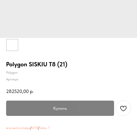
Polygon SISKIU T8 (21)
Polygon
Артикул:
282520,00
р.
Купить
все велосипеды
/
MTB
/
Siskiu T