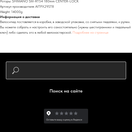
Роторы: SHIMANO SM-RT54 180mm CENTER-LOCK
Артикул производителя: AITPX29ST8
Weight: 14000g
Информация о доставке
Велосипед поставляется в коробке, в заводской упаковке, со снятыми педалями, и рулем.
Вы можете собрать и настроить его самостоятельно (нужны шестигранники и педальный
ключ) либо сделать это в любой веломастерской.
Подробнее на странице
Поиск на сайте