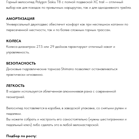
Горный велосипед Polygon Siskiu T8 с полной подвеской XC trail — отличный
выбор как для поездок по привычным маршрутам, так и для однодневного трейла.
АМОРТИЗАЦИЯ
Универсальный двухподвес обеспечит комфорт как при неспешном катании по
пересеченной местности, так и по более сложным горным трассам.
КОЛЕСА
Колеса диаметром 27.5 или 29 дюймов гарантируют отличный накат и
управляемость.
БЕЗОПАСНОСТЬ
Дисковые гидравлические тормоза Shimano позволяют останавливаться
практически мгновенно.
ЛЕГКОСТЬ
В модели используется облегченная алюминиевая рама с современной
геометрией.
Велосипед поставляется в коробке, в заводской упаковке, со снятыми рулем и
педалями.
Вы можете собрать и настроить его самостоятельно (нужны шестигранники и
педальный ключ) либо сделать это в любой веломастерской.
Подбор по росту: