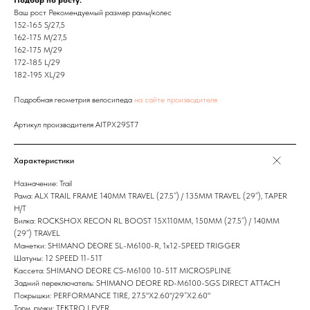
Подбор по росту:
Ваш рост Рекомендуемый размер рамы/колес
152-165 S/27,5
162-175 M/27,5
162-175 M/29
172-185 L/29
182-195 XL/29
Подробная геометрия велосипеда
на сайте производителя
Артикул производителя AITPX29ST7
Характеристики
Назначение: Trail
Рама: ALX TRAIL FRAME 140MM TRAVEL (27.5”) / 135MM TRAVEL (29”), TAPER
H/T
Вилка: ROCKSHOX RECON RL BOOST 15X110MM, 150MM (27.5”) / 140MM
(29”) TRAVEL
Манетки: SHIMANO DEORE SL-M6100-R, 1x12-SPEED TRIGGER
Шатуны: 12 SPEED 11-51T
Кассета: SHIMANO DEORE CS-M6100 10-51T MICROSPLINE
Задний переключатель: SHIMANO DEORE RD-M6100-SGS DIRECT ATTACH
Покрышки: PERFORMANCE TIRE, 27.5"X2.60"/29”X2.60"
Торм. ручки: TEKTRO LEVER