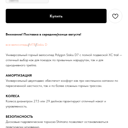
Купить
Внимание! Поставка в середине/конце августа!
все велосипеды
/
MTB
/
Siskiu D
Универсальный горный велосипед Polygon Siskiu D7 с полной подвеской XC trail —
отличный выбор как для поездок по привычным маршрутам, так и для
однодневного трейла.
АМОРТИЗАЦИЯ
Универсальный двухподвес обеспечит комфорт как при неспешном катании по
пересеченной местности, так и по более сложным горным трассам.
КОЛЕСА
Колеса диаметром 27.5 или 29 дюймов гарантируют отличный накат и
управляемость.
БЕЗОПАСНОСТЬ
Дисковые гидравлические тормоза Shimano позволяют останавливаться
практически мгновенно.