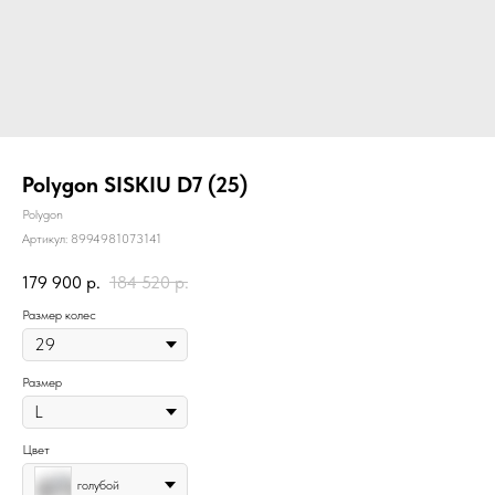
Polygon SISKIU D7 (25)
Polygon
Артикул:
8994981073141
179 900
р.
184 520
р.
Размер колес
Размер
Цвет
голубой