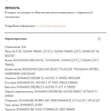
ЛЕГКОСТЬ
В модели используется облегченная алюминиевая рама с современной
геометрией.
Подробная информация
на сайте производителя
Характеристики
Назначение: Trail
Рама: ALX XC 120MM TRAVEL (27.5”) / 120MM TRAVEL (29”), TAPER H/T TA
BOOST
Вилка: ROCKSHOX RECON RL, 15X100MM, 120MM (27.5”) / 120MM (29”)
TRAVEL
Амортизатор: ROCKSHOX DELUXE SELECT PLUS E2E: 190X45MM METRIC,
HARDWARE: M8X25MM
Манетки: SHIMANO DEORE SL-M5100, 11-SPEED TRIGGER
Система: SHIMANO FC-M5100-1 3T TWO-PIECE-CRANK
Кассета: SHIMANO DEORE CS-M5100 11-51T 11-SPEED
Задний переключатель: SHIMANO DEORE RD-M5100 DIRECT ATTACH 11-
SPEED
Покрышки: SCHWALBE NOBBY NIC PERFORMANCE 27.5"x2.25" / 29"x2.25"
Торм. ручки: SHIMANO LEVER
Тормоза: SHIMANO BR-M201 HYDRAULIC DISC BRAKE