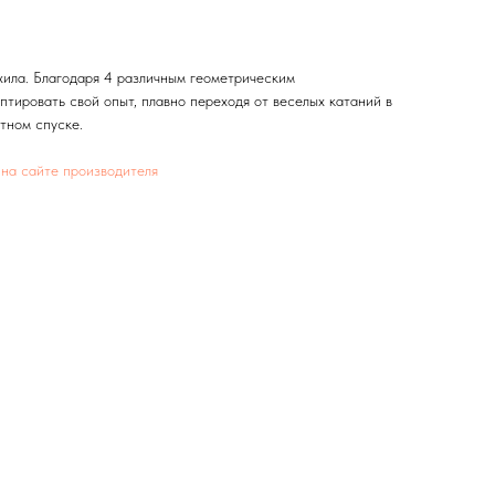
хила. Благодаря 4 различным геометрическим
птировать свой опыт, плавно переходя от веселых катаний в
ном спуске.​
а
на сайте производителя