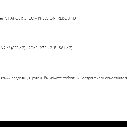
0mm, CHARGER 3, COMPRESSION, REBOUND
" (622-62) ; REAR: 27.5"x2.4" (584-62)
снятыми педалями, и рулем. Вы можете собрать и настроить его самостоятел