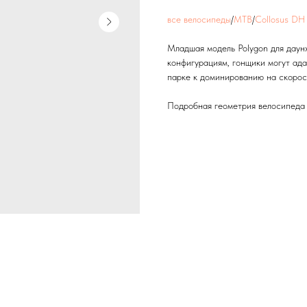
все велосипеды
/
MTB
/
Collosus DH
Младшая модель Polygon для даун
конфигурациям, гонщики могут ада
парке к доминированию на скорост
Подробная геометрия велосипед