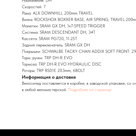
Назначение: DH
Скоростей: 7
Рама: ALX DOWNHILL 200mm TRAVEL
Вилка: ROCKSHOX BOXXER BASE, AIR SPRING, TRAVEL:20
Манетки: SRAM GX DH, 1x7-SPEED TRIGGER
Система: SRAM DESCENDANT DH, 34T
Кассета: SRAM PG720, 11-25T
Задний переключатель: SRAM GX DH
Покрышки: SCHWALBE TACKY CHAN ADDIX SOFT FRONT: 29"x2.4
Торм. ручки: TRP DH-R EVO
Тормоза: TRP DH-R EVO HYDRAULIC DISC
Роторы: TRP RS01E 203mm, 6BOLT
Информация о доставке
Велосипед поставляется в коробке, в заводской упаковке, со 
в любой веломастерской.
Подробнее на странице