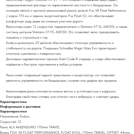
предназначенный для езды по пересечённой местности и бездорожью. Он
оснащён лёгкой и прочной алюминиевой рамой, вилкой Fox 38 Float Performance
c ходом 170 мм и задним амортизатором Fox Float X2, что обеспечивает
комфортную езду даже на сложных участках дороги.
Велосипед имеет 12 скоростей, переключатели и Shimano XT SL-M8100, а также
систему шатунов Shimano XT FC-M8100. Это позволяет легко преодолевать
подъёмы и спускаться с гор.
Колёса диаметром 29 дюймов обеспечивают отличную управляемость и
стабильность на дороге. Покрышки Schwalbe Magic Mary Evo гарантируют
отличное сцепление с поверхностью.
Дисковые гидравлические тормоза Sram Code R спереди и сзади обеспечивают
надёжное и быстрое торможение в любых условиях.
Рама имеет подвижный задний треугольник и амортизатор, что позволяет
увеличить управляемость на бездорожье, снижая силу ударов при прыжках.
Алюминиевая рама отличается низким весом и устойчивостью к коррозии.
Благодаря свойствам сплава, она отлично гасит вибрации и смягчает удары.
Характеристики
Информация о доставке
Характеристики
Назначение: Enduro
Скоростей: 12
Рама: ALX AM/ENDURO 170mm TRAVEL
Вилка: FOX 38 FLOAT PERFORMANCE, FLOAT EVOL, 170mm TRAVEL, OFFSET: 44mm,