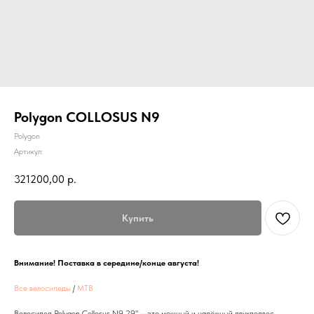
Polygon COLLOSUS N9
Polygon
Артикул:
321200,00
р.
Купить
Внимание! Поставка в середине/конце августа!
Все велосипеды
/
MTB
Велосипед Polygon Collosus N9 29" – это мощный и надёжный двухподвес,