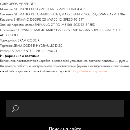
GRIP, 3POS, W/ FENDER
Манетки: SHIMANO XT SL-M8100-R 12-SPEED TRIGGER
Система: SHIMANO XT FC-M8100-1 32T, MAX CHAIN RING: 36T, CRANK ARM: 170mm
Кассета: SHIMANO DEORE CS-M6100 12-SPEED 10-51T
Задний переключатель: SHIMANO XT RD-M8100-SGS 12-SPEED
Покрышки: SCHWALBE MAGIC MARY EVO 29"x2.60" 622x65 SUPER GRAVITY TLE
ADDIX SOFT
Торм. ручки: SRAM CODE R
Тормоза: SRAM CODE R HYDRAULIC DISC
Роторы: SRAM CENTERLINE 200mm CL
Информация о доставке
Велосипед поставляется в коробке, в заводской упаковке, со снятыми педалями, и рулем.
Вы можете собрать и настроить его самостоятельно (нужны шестигранники и педальный
ключ) либо сделать это в любой веломастерской.
Подробнее на странице
Поиск на сайте