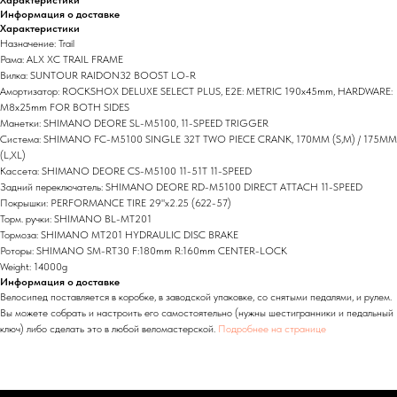
Характеристики
Информация о доставке
Характеристики
Назначение: Trail
Рама: ALX XC TRAIL FRAME
Вилка: SUNTOUR RAIDON32 BOOST LO-R
Амортизатор: ROCKSHOX DELUXE SELECT PLUS, E2E: METRIC 190x45mm, HARDWARE:
M8x25mm FOR BOTH SIDES
Манетки: SHIMANO DEORE SL-M5100, 11-SPEED TRIGGER
Система: SHIMANO FC-M5100 SINGLE 32T TWO PIECE CRANK, 170MM (S,M) / 175MM
(L,XL)
Кассета: SHIMANO DEORE CS-M5100 11-51T 11-SPEED
Задний переключатель: SHIMANO DEORE RD-M5100 DIRECT ATTACH 11-SPEED
Покрышки: PERFORMANCE TIRE 29"x2.25 (622-57)
Торм. ручки: SHIMANO BL-MT201
Тормоза: SHIMANO MT201 HYDRAULIC DISC BRAKE
Роторы: SHIMANO SM-RT30 F:180mm R:160mm CENTER-LOCK
Weight: 14000g
Информация о доставке
Велосипед поставляется в коробке, в заводской упаковке, со снятыми педалями, и рулем.
Вы можете собрать и настроить его самостоятельно (нужны шестигранники и педальный
ключ) либо сделать это в любой веломастерской.
Подробнее на странице