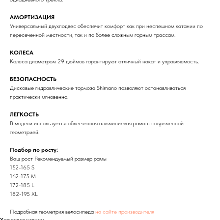
АМОРТИЗАЦИЯ
Универсальный двухподвес обеспечит комфорт как при неспешном катании по
пересеченной местности, так и по более сложным горным трассам.
КОЛЕСА
Колеса диаметром 29 дюймов гарантируют отличный накат и управляемость.
БЕЗОПАСНОСТЬ
Дисковые гидравлические тормоза Shimano позволяют останавливаться
практически мгновенно.
ЛЕГКОСТЬ
В модели используется облегченная алюминиевая рама с современной
геометрией.
Подбор по росту:
Ваш рост Рекомендуемый размер рамы
152-165 S
162-175 M
172-185 L
182-195 XL
Подробная геометрия велосипеда
на сайте производителя