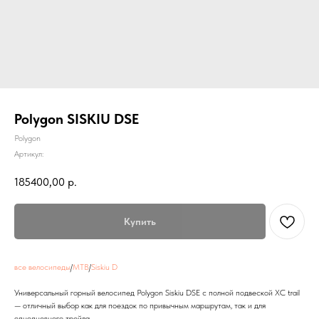
Polygon SISKIU DSE
Polygon
Артикул:
185400,00
р.
Купить
все велосипеды
/
MTB
/
Siskiu D
Универсальный горный велосипед Polygon Siskiu DSE с полной подвеской XC trail
— отличный выбор как для поездок по привычным маршрутам, так и для
однодневного трейла.