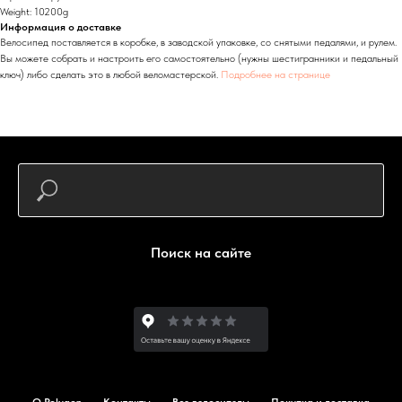
Weight: 10200g
Информация о доставке
Велосипед поставляется в коробке, в заводской упаковке, со снятыми педалями, и рулем.
Вы можете собрать и настроить его самостоятельно (нужны шестигранники и педальный
ключ) либо сделать это в любой веломастерской.
Подробнее на странице
Поиск на сайте