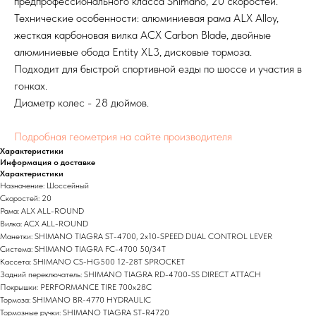
предпрофессионального класса Shimano, 20 скоростей.
Технические особенности: алюминиевая рама ALX Alloy,
жесткая карбоновая вилка ACX Carbon Blade, двойные
алюминиевые обода Entity XL3, дисковые тормоза.
Подходит для быстрой спортивной езды по шоссе и участия в
гонках.
Диаметр колес - 28 дюймов.
Подробная геометрия на сайте производителя
Характеристики
Информация о доставке
Характеристики
Назначение: Шоссейный
Скоростей: 20
Рама: ALX ALL-ROUND
Вилка: ACX ALL-ROUND
Манетки: SHIMANO TIAGRA ST-4700, 2x10-SPEED DUAL CONTROL LEVER
Система: SHIMANO TIAGRA FC-4700 50/34T
Кассета: SHIMANO CS-HG500 12-28T SPROCKET
Задний переключатель: SHIMANO TIAGRA RD-4700-SS DIRECT ATTACH
Покрышки: PERFORMANCE TIRE 700x28C
Тормоза: SHIMANO BR-4770 HYDRAULIC
Тормозные ручки: SHIMANO TIAGRA ST-R4720