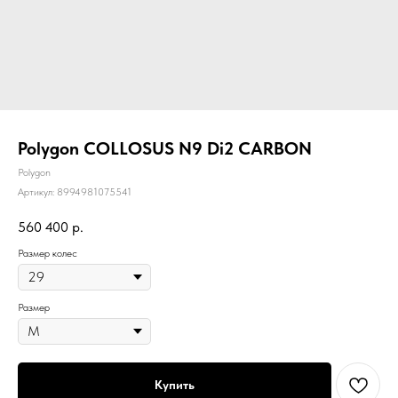
Polygon COLLOSUS N9 Di2 CARBON
Polygon
Артикул:
8994981075541
560 400
р.
Размер колес
Размер
Купить