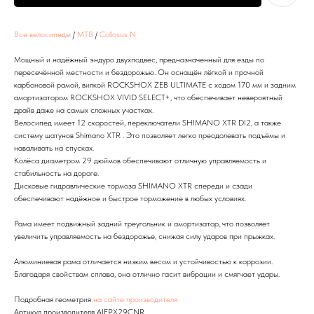
Все велосипеды
/
MTB
/
Collosus N
Мощный и надёжный эндуро двухподвес, предназначенный для езды по
пересечённой местности и бездорожью. Он оснащён лёгкой и прочной
карбоновой рамой, вилкой ROCKSHOX ZEB ULTIMATE c ходом 170 мм и задним
амортизатором ROCKSHOX VIVID SELECT+, что обеспечивает невероятный
драйв даже на самых сложных участках.
Велосипед имеет 12 скоростей, переключатели SHIMANO XTR DI2, а также
систему шатунов Shimano XTR . Это позволяет легко преодолевать подъёмы и
наваливать на спусках.
Колёса диаметром 29 дюймов обеспечивают отличную управляемость и
стабильность на дороге.
Дисковые гидравлические тормоза SHIMANO XTR спереди и сзади
обеспечивают надёжное и быстрое торможение в любых условиях.
Рама имеет подвижный задний треугольник и амортизатор, что позволяет
увеличить управляемость на бездорожье, снижая силу ударов при прыжках.
Алюминиевая рама отличается низким весом и устойчивостью к коррозии.
Благодаря свойствам сплава, она отлично гасит вибрации и смягчает удары.
Подробная геометрия
на сайте производителя
Артикул производителя AIEPX29CNR