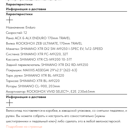
Характеристики
Информация о доставке
Характеристики
Назначение: Enduro
Скоростей: 12
Рама: ACX & ALX ENDURO 170mm TRAVEL
Вилка: ROCKSHOX ZEB ULTIMATE, 170mm TRAVEL
Манетки: SHIMANO XTR DI2 SW-M9250 I-SPEC EV, 1x12-SPEED
Система: SHIMANO XTR FC-M9220, 32T
Кассета: SHIMANO XTR CS-M9200 10-51T
Задний переключатель: SHIMANO XTR DI2 RD-M9250
Покрышки: MAXXIS ASSEGAI 29"x2.5" (622-63)
Торм. ручки: SHIMANO XTR BL-M9220
Тормоза: SHIMANO XTR BL-M9220
Роторы: SHIMANO CL-900, 203mm
Амортизатор: ROCKSHOX VIVID SELECT+, E2E: 230x65mm
Информация о доставке
Велосипед поставляется в коробке, в заводской упаковке, со снятыми педалями, и
рулем. Вы можете собрать и настроить его самостоятельно (нужны
шестигранники и педальный ключ) либо сделать это в любой веломастерской.
Подробнее на странице