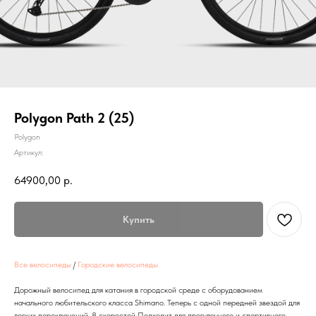
Polygon Path 2 (25)
Polygon
Артикул:
64900,00
р.
Купить
Все велосипеды
/
Городские велосипеды
Дорожный велосипед для катания в городской среде с оборудованием
начального любительского класса Shimano. Теперь с одной передней звездой для
легких переключений, 8 скоростей Подходит для прогулочного и спортивного