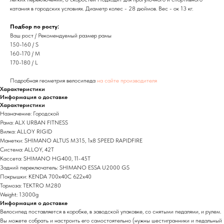
катания в городских условиях. Диаметр колес - 28 дюймов. Вес - ок 13 кг.
Подбор по росту:
Ваш рост / Рекомендуемый размер рамы
150-160 / S
160-170 / M
170-180 / L
Подробная геометрия велосипеда
на сайте производителя
Характеристики
Информация о доставке
Характеристики
Назначение: Городской
Рама: ALX URBAN FITNESS
Вилка: ALLOY RIGID
Манетки: SHIMANO ALTUS M315, 1x8 SPEED RAPIDFIRE
Система: ALLOY, 42T
Кассета: SHIMANO HG400, 11-45T
Задний переключатель: SHIMANO ESSA U2000 GS
Покрышки: KENDA 700x40C 622x40
Тормоза: TEKTRO M280
Weight: 13000g
Информация о доставке
Велосипед поставляется в коробке, в заводской упаковке, со снятыми педалями, и рулем.
Вы можете собрать и настроить его самостоятельно (нужны шестигранники и педальный