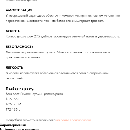
АМОРТИЗАЦИЯ
Универсальный двухподвес обеспечит комфорт как при неспешном катании по
пересеченной местности, так и по более сложным горным трассам.
КОЛЕСА
Колеса диаметром 27.5 дюймов гарантируют отличный накат и управляемость.
БЕЗОПАСНОСТЬ
Дисковые гидравлические тормоза Shimano позволяют останавливаться
практически мгновенно.
ЛЕГКОСТЬ
В модели используется облегченная алюминиевая рама с современной
геометрией.
Подбор по росту:
Ваш рост Рекомендуемый размер рамы
152-165 S
162-175 M
172-185 L
Подробная геометрия велосипеда
на сайте производителя
Характеристики
Информация о доставке