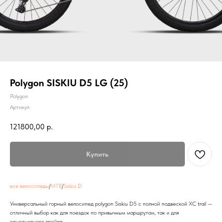
Polygon SISKIU D5 LG (25)
Polygon
Артикул:
121800,00
р.
Купить
все велосипеды
/
MTB
/
Siskiu D
Универсальный горный велосипед polygon Siskiu D5 с полной подвеской XC trail —
отличный выбор как для поездок по привычным маршрутам, так и для
однодневного трейла.