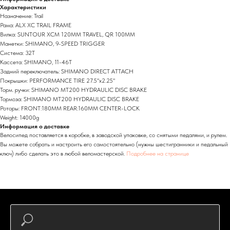
Характеристики
Назначение: Trail
Рама: ALX XC TRAIL FRAME
Вилка: SUNTOUR XCM 120MM TRAVEL, QR 100MM
Манетки: SHIMANO, 9-SPEED TRIGGER
Система: 32T
Кассета: SHIMANO, 11-46T
Задний переключатель: SHIMANO DIRECT ATTACH
Покрышки: PERFORMANCE TIRE 27.5"x2.25"
Торм. ручки: SHIMANO MT200 HYDRAULIC DISC BRAKE
Тормоза: SHIMANO MT200 HYDRAULIC DISC BRAKE
Роторы: FRONT:180MM REAR:160MM CENTER-LOCK
Weight: 14000g
Информация о доставке
Велосипед поставляется в коробке, в заводской упаковке, со снятыми педалями, и рулем.
Вы можете собрать и настроить его самостоятельно (нужны шестигранники и педальный
ключ) либо сделать это в любой веломастерской.
Подробнее на странице