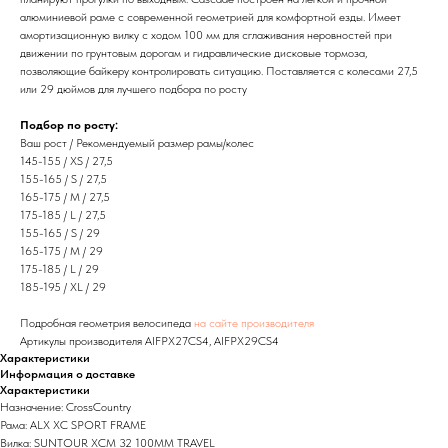
алюминиевой раме с современной геометрией для комфортной езды. Имеет
амортизационную вилку с ходом 100 мм для сглаживания неровностей при
движении по грунтовым дорогам и гидравлические дисковые тормоза,
позволяющие байкеру контролировать ситуацию. Поставляется с колесами 27,5
или 29 дюймов для лучшего подбора по росту
Подбор по росту:
Ваш рост / Рекомендуемый размер рамы/колес
145-155 / XS / 27,5
155-165 / S / 27,5
165-175 / M / 27,5
175-185 / L / 27,5
155-165 / S / 29
165-175 / M / 29
175-185 / L / 29
185-195 / XL / 29
Подробная геометрия велосипеда
на сайте производителя
Артикулы производителя AIFPX27CS4, AIFPX29CS4
Характеристики
Информация о доставке
Характеристики
Назначение: CrossCountry
Рама: ALX XC SPORT FRAME
Вилка: SUNTOUR XCM 32 100MM TRAVEL