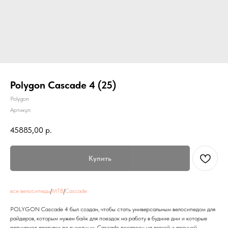
Polygon Cascade 4 (25)
Polygon
Артикул:
45885,00
р.
Купить
все велосипеды
/
MTB
/
Cascade
POLYGON Cascade 4 был создан, чтобы стать универсальным велосипедом для
райдеров, которым нужен байк для поездок на работу в будние дни и которые
планируют прогулки по выходным. Cascade построен на легкой и прочной