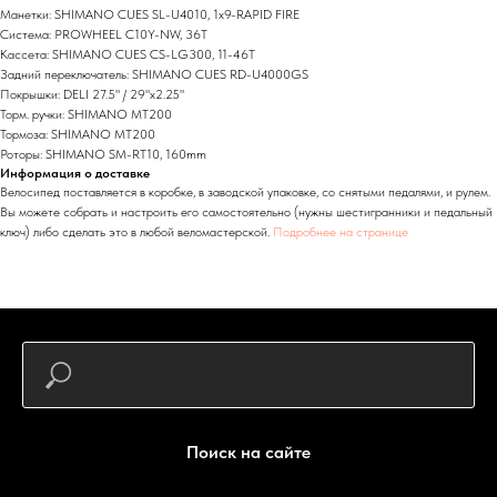
Манетки: SHIMANO CUES SL-U4010, 1x9-RAPID FIRE
Система: PROWHEEL C10Y-NW, 36T
Кассета: SHIMANO CUES CS-LG300, 11-46T
Задний переключатель: SHIMANO CUES RD-U4000GS
Покрышки: DELI 27.5" / 29"x2.25"
Торм. ручки: SHIMANO MT200
Тормоза: SHIMANO MT200
Роторы: SHIMANO SM-RT10, 160mm
Информация о доставке
Велосипед поставляется в коробке, в заводской упаковке, со снятыми педалями, и рулем.
Вы можете собрать и настроить его самостоятельно (нужны шестигранники и педальный
ключ) либо сделать это в любой веломастерской.
Подробнее на странице
Поиск на сайте