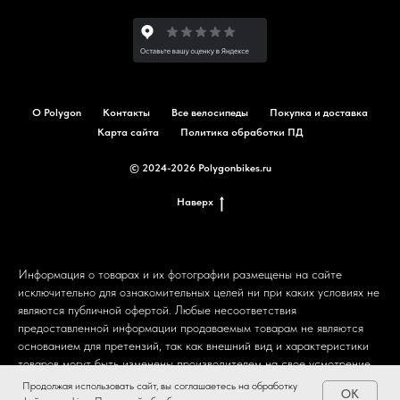
О Polygon
Контакты
Все велосипеды
Покупка и доставка
Карта сайта
Политика обработки ПД
© 2024-2026 Polygonbikes.ru
Наверх
Информация о товарах и их фотографии размещены на сайте
исключительно для ознакомительных целей ни при каких условиях не
являются публичной офертой. Любые несоответствия
предоставленной информации продаваемым товарам не являются
основанием для претензий, так как внешний вид и характеристики
товаров могут быть изменены производителем на свое усмотрение.
Пользовательское соглашение.
Продолжая использовать сайт, вы соглашаетесь на обработку
OK