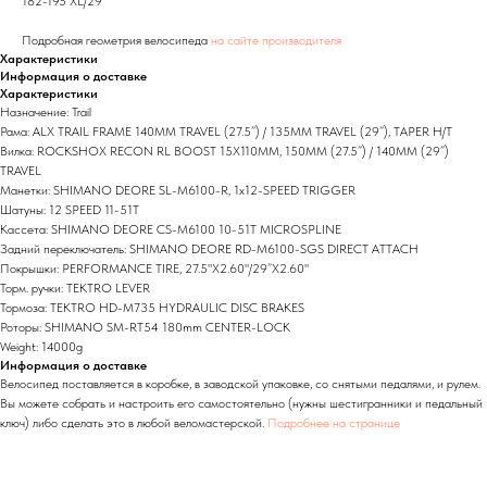
182-195 XL/29
Подробная геометрия велосипеда
на сайте производителя
Характеристики
Информация о доставке
Характеристики
Назначение: Trail
Рама: ALX TRAIL FRAME 140MM TRAVEL (27.5”) / 135MM TRAVEL (29”), TAPER H/T
Вилка: ROCKSHOX RECON RL BOOST 15X110MM, 150MM (27.5”) / 140MM (29”)
TRAVEL
Манетки: SHIMANO DEORE SL-M6100-R, 1x12-SPEED TRIGGER
Шатуны: 12 SPEED 11-51T
Кассета: SHIMANO DEORE CS-M6100 10-51T MICROSPLINE
Задний переключатель: SHIMANO DEORE RD-M6100-SGS DIRECT ATTACH
Покрышки: PERFORMANCE TIRE, 27.5"X2.60"/29”X2.60"
Торм. ручки: TEKTRO LEVER
Тормоза: TEKTRO HD-M735 HYDRAULIC DISC BRAKES
Роторы: SHIMANO SM-RT54 180mm CENTER-LOCK
Weight: 14000g
Информация о доставке
Велосипед поставляется в коробке, в заводской упаковке, со снятыми педалями, и рулем.
Вы можете собрать и настроить его самостоятельно (нужны шестигранники и педальный
ключ) либо сделать это в любой веломастерской.
Подробнее на странице