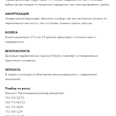
выбор как для поездок по привычным маршрутам, так и для однодневного трейла.
АМОРТИЗАЦИЯ
Универсальный двухподвес обеспечит комфорт как при неспешном катании по
пересеченной местности, так и по более сложным горным трассам.
КОЛЕСА
Колеса диаметром 27.5 или 29 дюймов гарантируют отличный накат и
управляемость.
БЕЗОПАСНОСТЬ
Дисковые гидравлические тормоза Shimano позволяют останавливаться
практически мгновенно.
ЛЕГКОСТЬ
В модели используется облегченная алюминиевая рама с современной
геометрией.
Подбор по росту:
Ваш рост Рекомендуемый размер рамы/колес
152-165 S/27,5
162-175 M/27,5
162-175 M/29
172-185 L/29