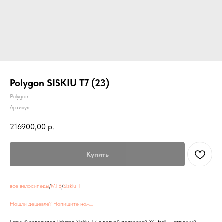
Polygon SISKIU T7 (23)
Polygon
Артикул:
216900,00
р.
Купить
все велосипеды
/
MTB
/
Siskiu T
Нашли дешевле? Напишите нам...
Горный велосипед Polygon Siskiu T7 с полной подвеской XC trail — отличный