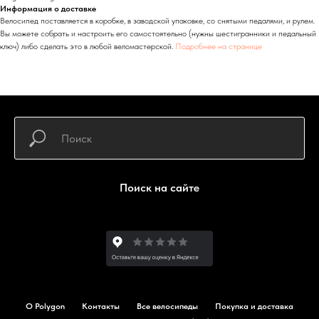
Информация о доставке
Велосипед поставляется в коробке, в заводской упаковке, со снятыми педалями, и рулем.
Вы можете собрать и настроить его самостоятельно (нужны шестигранники и педальный
ключ) либо сделать это в любой веломастерской.
Подробнее на странице
Поиск на сайте
О Polygon
Контакты
Все велосипеды
Покупка и доставка