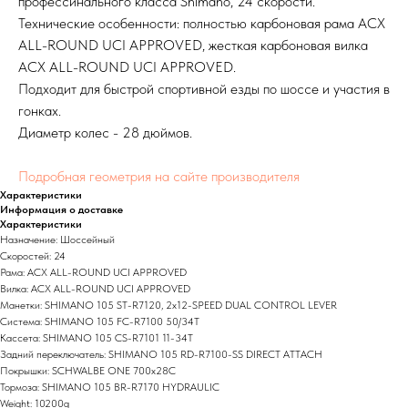
профессинального класса Shimano, 24 скорости.
Технические особенности: полностью карбоновая рама ACX
ALL-ROUND UCI APPROVED, жесткая карбоновая вилка
ACX ALL-ROUND UCI APPROVED.
Подходит для быстрой спортивной езды по шоссе и участия в
гонках.
Диаметр колес - 28 дюймов.
Подробная геометрия на сайте производителя
Характеристики
Информация о доставке
Характеристики
Назначение: Шоссейный
Скоростей: 24
Рама: ACX ALL-ROUND UCI APPROVED
Вилка: ACX ALL-ROUND UCI APPROVED
Манетки: SHIMANO 105 ST-R7120, 2x12-SPEED DUAL CONTROL LEVER
Система: SHIMANO 105 FC-R7100 50/34T
Кассета: SHIMANO 105 CS-R7101 11-34T
Задний переключатель: SHIMANO 105 RD-R7100-SS DIRECT ATTACH
Покрышки: SCHWALBE ONE 700x28C
Тормоза: SHIMANO 105 BR-R7170 HYDRAULIC
Weight: 10200g