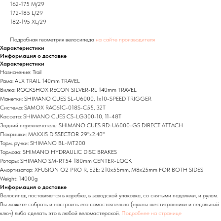
162-175 M/29
172-185 L/29
182-195 XL/29
Подробная геометрия велосипеда
на сайте производителя
Характеристики
Информация о доставке
Характеристики
Назначение: Trail
Рама: ALX TRAIL 140mm TRAVEL
Вилка: ROCKSHOX RECON SILVER-RL 140mm TRAVEL
Манетки: SHIMANO CUES SL-U6000, 1x10-SPEED TRIGGER
Система: SAMOX RAC61C-018S-C55, 32T
Кассета: SHIMANO CUES CS-LG300-10, 11-48T
Задний переключатель: SHIMANO CUES RD-U6000-GS DIRECT ATTACH
Покрышки: MAXXIS DISSECTOR 29"x2.40"
Торм. ручки: SHIMANO BL-MT200
Тормоза: SHIMANO HYDRAULIC DISC BRAKES
Роторы: SHIMANO SM-RT54 180mm CENTER-LOCK
Амортизатор: XFUSION O2 PRO R, E2E: 210x55mm, M8x25mm FOR BOTH SIDES
Weight: 14000g
Информация о доставке
Велосипед поставляется в коробке, в заводской упаковке, со снятыми педалями, и рулем.
Вы можете собрать и настроить его самостоятельно (нужны шестигранники и педальный
ключ) либо сделать это в любой веломастерской.
Подробнее на странице