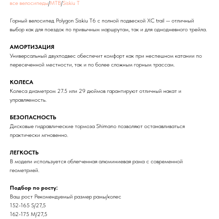
все велосипеды
/
MTB
/
Siskiu T
Горный велосипед Polygon Siskiu T6 с полной подвеской XC trail — отличный
выбор как для поездок по привычным маршрутам, так и для однодневного трейла.
АМОРТИЗАЦИЯ
Универсальный двухподвес обеспечит комфорт как при неспешном катании по
пересеченной местности, так и по более сложным горным трассам.
КОЛЕСА
Колеса диаметром 27.5 или 29 дюймов гарантируют отличный накат и
управляемость.
БЕЗОПАСНОСТЬ
Дисковые гидравлические тормоза Shimano позволяют останавливаться
практически мгновенно.
ЛЕГКОСТЬ
В модели используется облегченная алюминиевая рама с современной
геометрией.
Подбор по росту:
Ваш рост Рекомендуемый размер рамы/колес
152-165 S/27,5
162-175 M/27,5