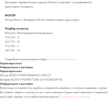
Дисковые гидравлические тормоза Shimano позволяют останавливаться
практически мгновенно.
МОТОР
Мотор Bosch с батареей 625 Ah позволят уехать куда угодно.
Подбор по росту:
Ваш рост Рекомендуемый размер рамы
153-165 - S
163-175 - M
173-185 - L
183-195 - XL
Подробная геометрия велосипеда
на сайте производителя
Характеристики
Информация о доставке
Характеристики
Мотор: BOSCH PERFORMANCE LINE CX
Батарея: BOSCH POWER TUBE 625 HORIZONTAL
Информация о доставке
Велосипед поставляется в коробке, в заводской упаковке, со снятыми педалями, и рулем.
Вы можете собрать и настроить его самостоятельно (нужны шестигранники и педальный
ключ) либо сделать это в любой веломастерской.
Подробнее на странице